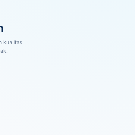
n
 kualitas
sak.