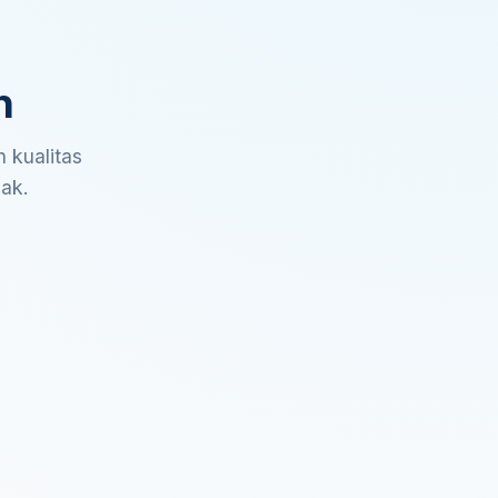
n
 kualitas
sak.