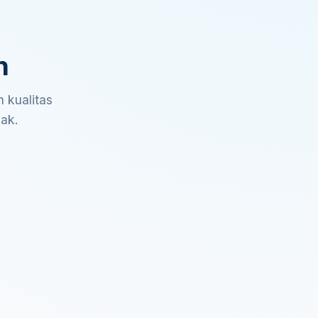
n
 kualitas
sak.