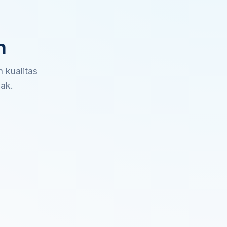
n
 kualitas
sak.