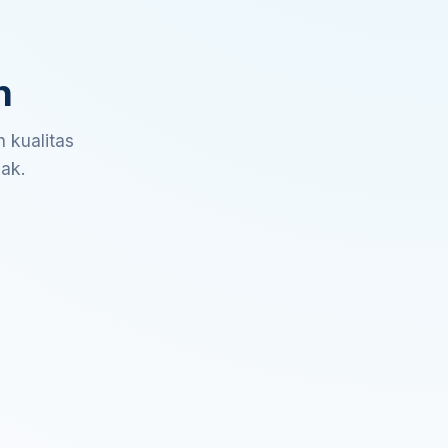
n
 kualitas
sak.