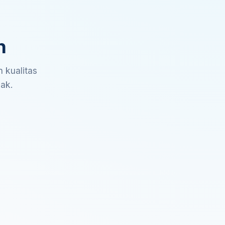
n
 kualitas
sak.