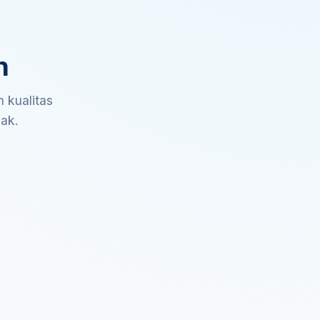
n
 kualitas
sak.