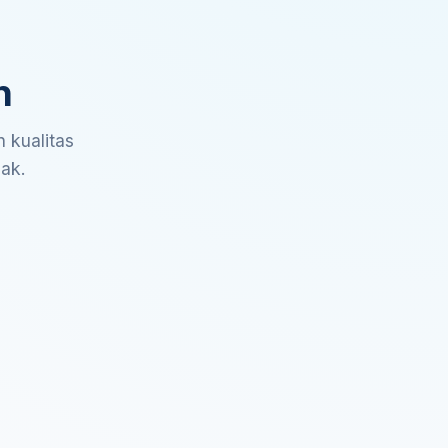
n
 kualitas
sak.