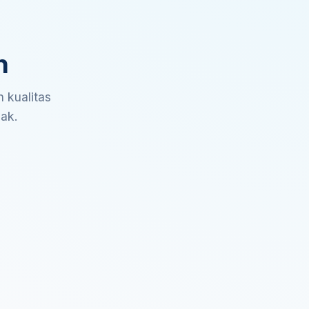
n
 kualitas
sak.