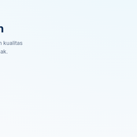
n
 kualitas
sak.