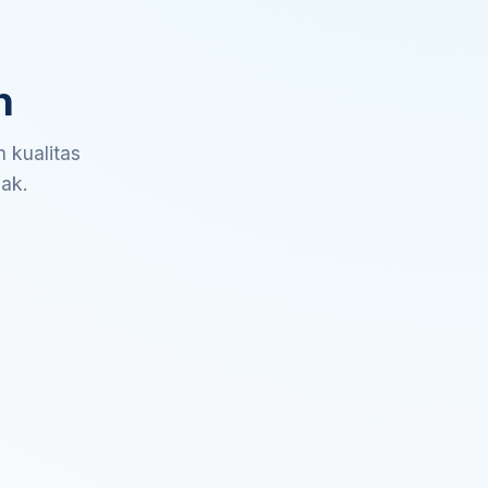
n
 kualitas
sak.