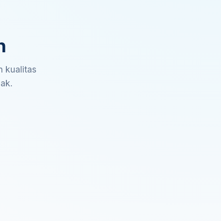
n
 kualitas
sak.