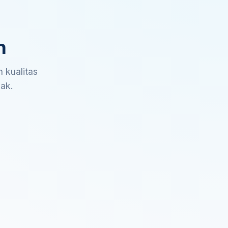
n
 kualitas
sak.