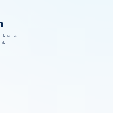
n
 kualitas
sak.