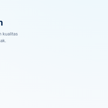
n
 kualitas
sak.