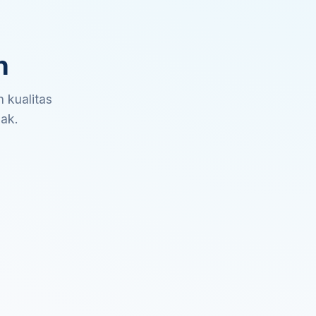
n
 kualitas
sak.