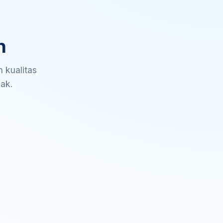
n
 kualitas
sak.