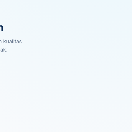
n
 kualitas
sak.