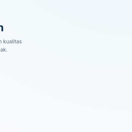
n
 kualitas
sak.