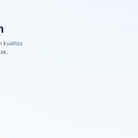
n
 kualitas
sak.