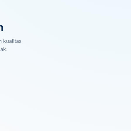
n
 kualitas
sak.