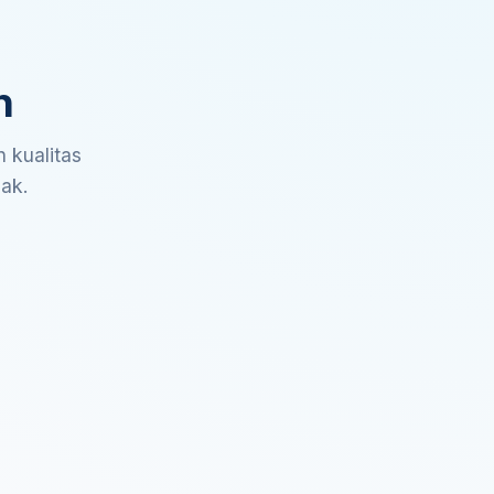
n
 kualitas
sak.