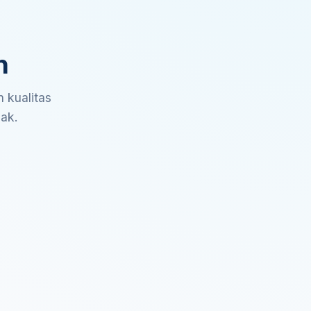
n
 kualitas
sak.