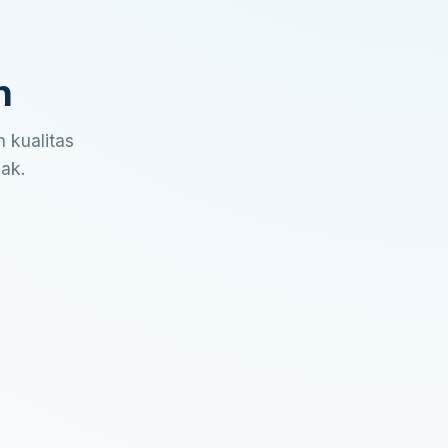
n
 kualitas
sak.