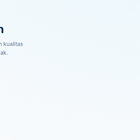
n
 kualitas
sak.