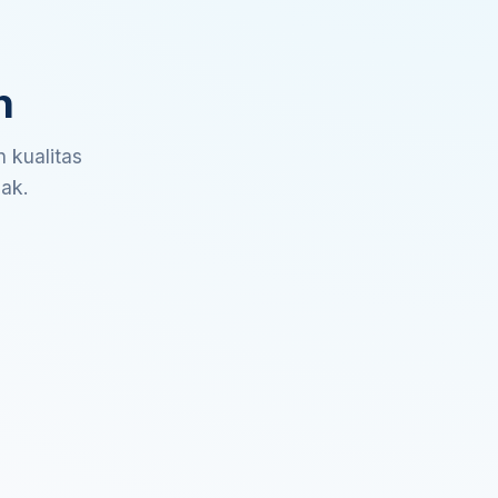
n
 kualitas
sak.