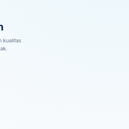
n
 kualitas
sak.