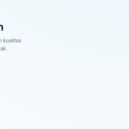
n
 kualitas
sak.