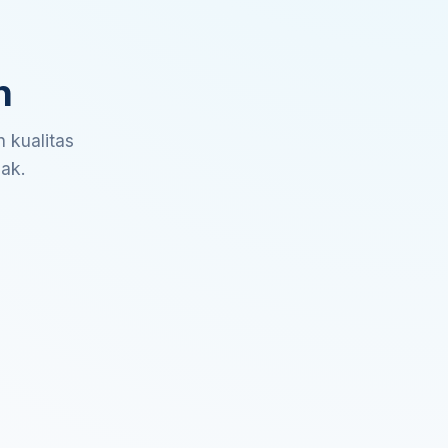
n
 kualitas
sak.