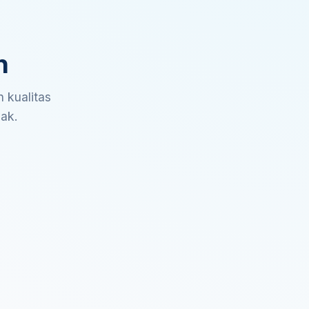
n
 kualitas
sak.