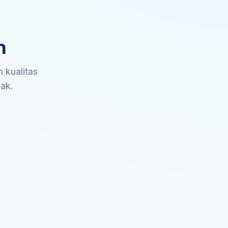
n
 kualitas
sak.