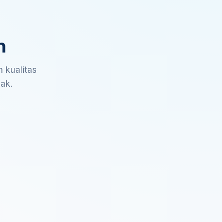
n
 kualitas
sak.