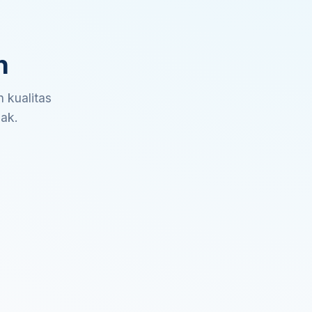
n
 kualitas
sak.