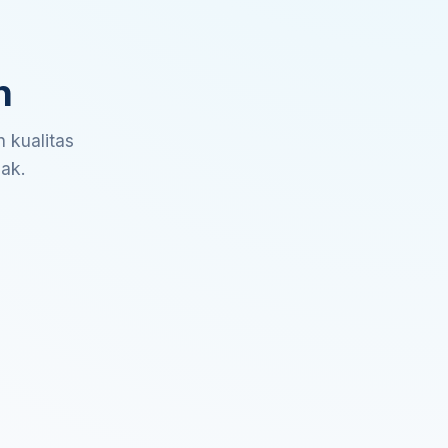
n
 kualitas
sak.