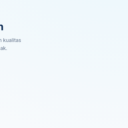
n
 kualitas
sak.