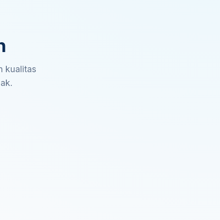
n
 kualitas
sak.