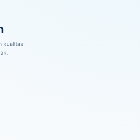
n
 kualitas
sak.