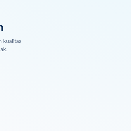
n
 kualitas
sak.