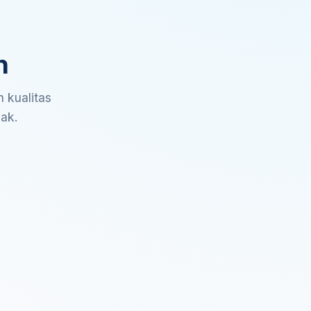
n
 kualitas
sak.