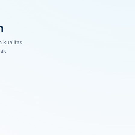
n
 kualitas
sak.