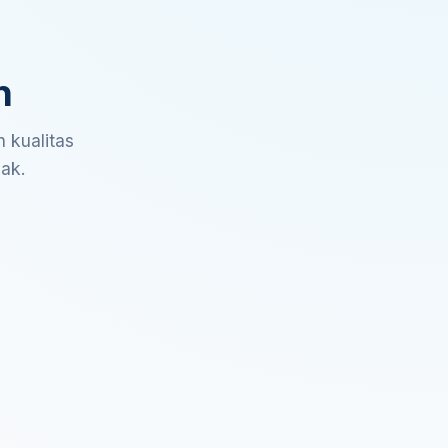
n
 kualitas
sak.