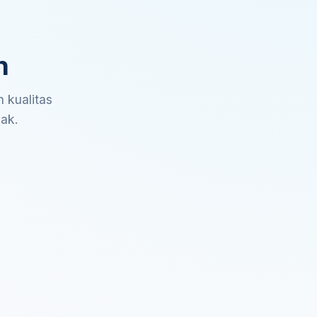
n
 kualitas
sak.