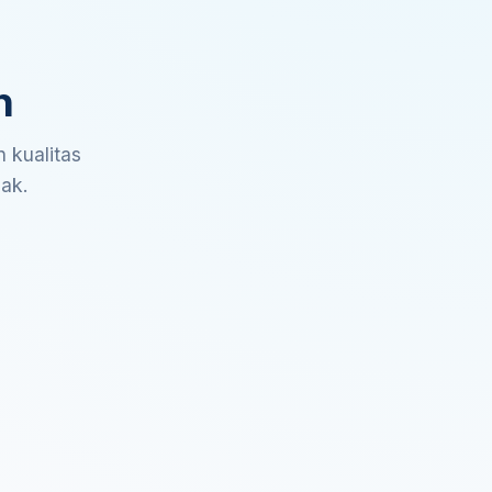
n
 kualitas
sak.