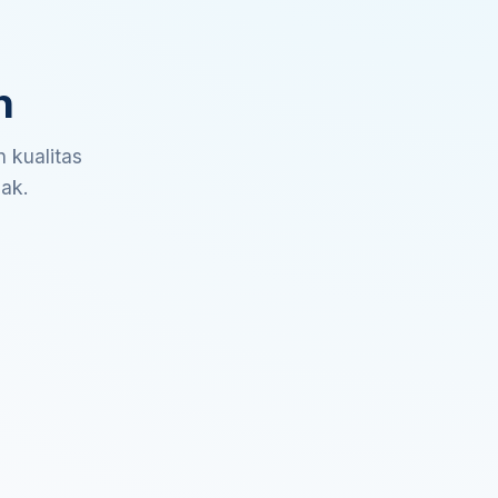
n
 kualitas
sak.