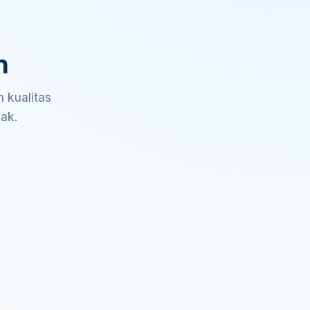
n
 kualitas
sak.