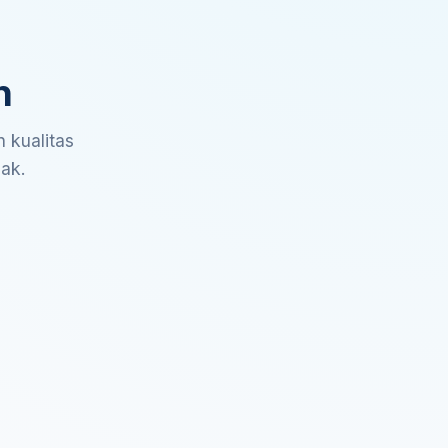
n
 kualitas
sak.