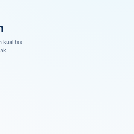
n
 kualitas
sak.