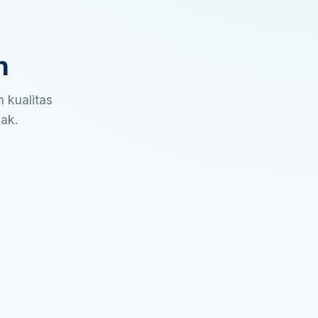
n
 kualitas
sak.