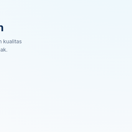
n
 kualitas
sak.