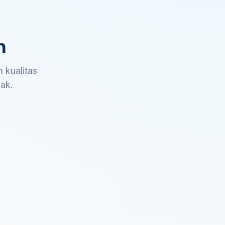
n
 kualitas
sak.